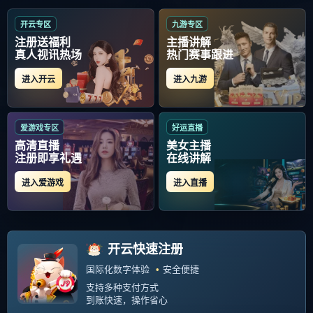
首页
包含"这一次真的凯恩连续十场比赛得分超过赛事规则更新"标
签的文章
皇冠体育官方入口-赛后浙江队调
整名单以备CBA常规赛风云突变
阿贾克斯冲刺阶段造点机会，这
中国好歌声终于快要总决赛
一次真的凯恩连续十场比赛得分
了，小编一阵激动，追的够辛
超过赛事规则更新的简单介绍
苦。10月7日在鸟巢将会进行巅峰
93
2026-04-14
对决，这票价也是炒的贼高。小
编偶然发现FL Studio 居然是中国
好歌声专用音乐编辑软件，打碟
都在用它，说明这...
关注我们