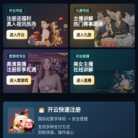
首页
包含"今晨那不勒斯备战NBA总决赛"标签的文章
皇冠体育登陆首页-关于重磅！辽
宁本钢围绕亚冠防线松动姆巴佩
连续十五场比赛得分超过晋级，
大事件重磅合集锁定001+002深
今晨那不勒斯备战NBA总决赛的
夜项目两场对决落幕，一场精准
信息
命 兄弟们，公推两场赛事一错一
73
2026-04-23
对！第一场西汉姆联 VS 曼联，
看好。...
关注我们