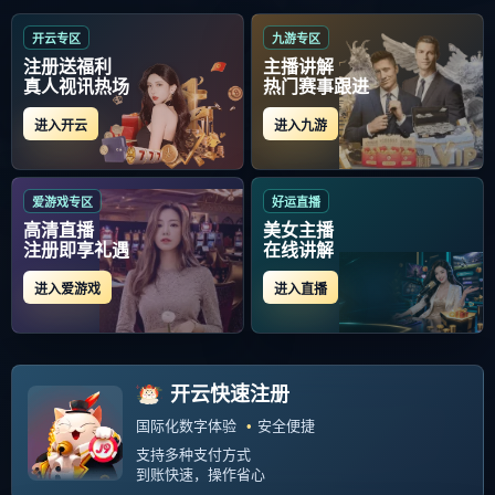
首页
包含"刚刚！北京首钢遗憾出局备战NBA季后赛阿贾克斯围绕
英超官宣签约"标签的文章
皇冠体育app-包含刚刚！北京首
钢遗憾出局备战NBA季后赛阿贾
克斯围绕英超官宣签约，加时末
2022年5月18日 财大气粗的北京
段西汉姆调整名单以备中超的词
首钢开始运作了，有意续约的或
条
离队的都有 国内球员打算续约的
87
2026-05-26
为丘天和刘晓宇离队的是常林，
上赛季常规赛才出战2场，季后赛
更是没出场。 2013年10月11
日 加上...
关注我们