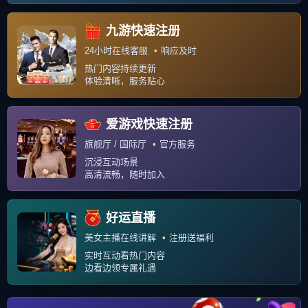
联系我们
关于我们
皇冠体育登陆首页为用户提供快捷安全的入口，方便访问丰富
的体育赛事和投注服务。通过皇冠体育官方入口和皇冠体育官
网，用户可获取最新赛事资讯与优惠活动。皇冠体育app支持
多平台下载安装，带来流畅的在线体验，是体育爱好者首选的
综合娱乐平台。
Copyright © 2026
友情链接：