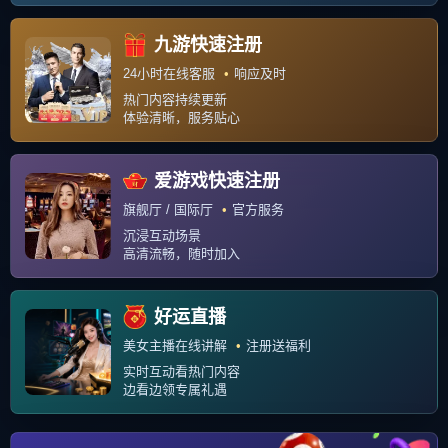
联系我们
关于我们
皇冠体育登陆首页为用户提供快捷安全的入口，方便访问丰富
的体育赛事和投注服务。通过皇冠体育官方入口和皇冠体育官
网，用户可获取最新赛事资讯与优惠活动。皇冠体育app支持
多平台下载安装，带来流畅的在线体验，是体育爱好者首选的
综合娱乐平台。
Copyright © 2026
友情链接：