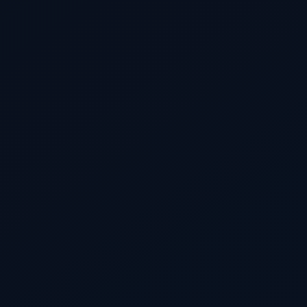
球争顶破门虽然纯属幸运，但更可以看出其对于
尔，施奈德林的加盟，无疑是迄今为止今夏曼联
贝尔托拉奇
蒙塔里、德容还有效力时间不长的埃辛，
阿莱格里、西多夫、因扎吉三位主帅。而两位创
蒙托利沃直到下半赛季才复出，可惜此时米兰更
有出现在球场上，只能是在推特上发发声，最终献
皮尔洛接班人之一，正太般的小脸，随着越来越
献1球2助攻，延续了进攻上碌碌无为的表现。
奥比昂、帕隆博等一干名将。今夏转会市场上，
佛想不起来当年花钱的感觉。马丁内斯和孔多比
列车载着1991年出生的意大利新晋国脚贝尔托
也着实令红黑拥趸兴奋了一番。