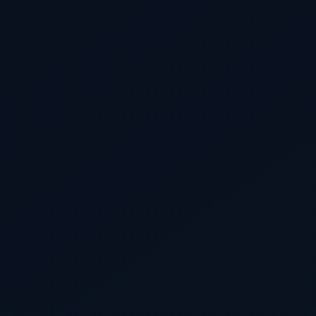
赛季在热那亚的表现来看，贝尔托拉奇的确是可以信任的大
场贡献6球8助攻，场均传球43.6次，并贡献1.4次关键助攻。
，实为攻守兼备的青年才俊，假以时日，或许可以达到甚至超
，贝尔托拉奇出场在了中场边路的位置，倘若他可以发挥出
的主力。
一双长腿惊为天人，甚至不需要过多的跑动就可以控制球权。
黑死忠在微博上开玩笑的惊呼这简直是驴脸。说是驴，可能
酋长球场面对阿森纳，孔多比亚30米外远射敲开大舅哥奥
图斯的比赛，孔多比亚在禁区内连续挑球戏耍斑马众将，这