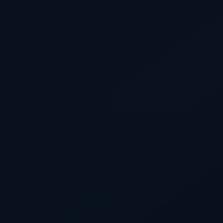
13年英超夺冠基业，从英冠球队维冈手中捡来的社区盾杯。
宿，巴拉克传人，十数年德甲拼杀，也积累了
皇冠体育官
到联赛结束前才伤愈复出。如今来到竞争更激烈的英超，能
，劳逸结合发挥最大补腰功效，成为范加尔面前最大难题。
ger的网友都知道这样一句话，“师奶（施奈德林）黑孔（孔多比
，而施奈德林却为曼联以2500万英镑招致阵中。场均抢断3.
赛季英超出场30+。2500万镑和当年招致范佩西时价格相当
以解决问题得球员，师奶堪称曼联的维埃拉、马克莱莱，倘
建立自己的欧洲王朝。
那么施奈德林无疑是真正的绞肉机。在国际冠军杯与墨西
20秒钟三连铲依稀可见昔日铁血红魔风采，而开场5分钟的