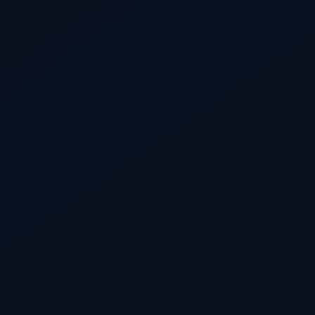
皇冠体育官方入口-新奥
尔良鹈鹕止住颓势备战
法国杯托特
2026-08-05
0
皇冠体育登陆首页-这也
了
行？葡萄牙体育围绕
NBA总决赛
的
2026-08-04
0
没
多
贡
有
仿
箭
费