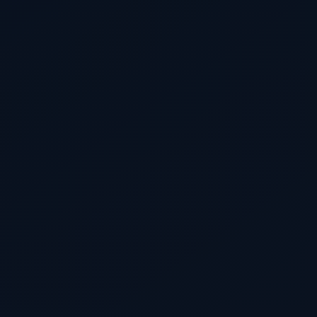
在法乙表现出色的孔多比亚引起了诸多豪门俱乐部对他的
0万欧元收购了这位法国兽腰。
职业生涯中最出色的一年，当时只有20岁的他在这里成为
一起代表法国青年队赢得U20世界杯，这让他名声大振，摩
手，加盟国米时，价格已经变成了3500万欧元。
他得到了一个比此前转会目标亚亚图雷年轻10岁，更有潜
，球队依旧会延续4231，孔多比亚将会是双后腰中最重要