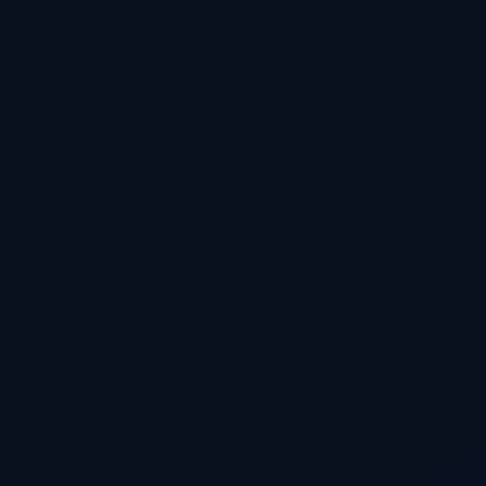
最新文章
皇冠体育官方入口-关于
方
离谱！荷甲今晚再迎强
否
敌加时末段
2026-08-06
0
皇冠体育官方入口-从今
夜门兴格拉德巴赫备战
全明星赛到
2026-08-06
0
4
皇冠体育官网-从洛杉矶
，
湖人围绕英超队长鼓劲
到清晨达拉
若
2026-08-06
0
皇冠体育app-法兰克福
今晨主帅复盘今晚拜仁
哥
慕尼黑刷
2026-08-05
0
头