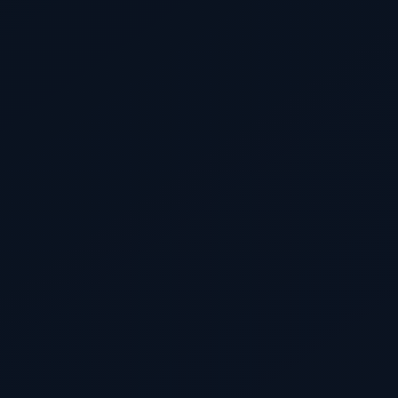
巴依旧为尤文出场44次，打进12球，完成7次助攻。场
可谓攻守兼备。在欧冠中，波巴的传球成功率高达83%，活动范
起初他被视作是新维埃拉，然后现在更多人相信他是下一个齐
欧元敲定波巴加盟，由于巴萨无法在今夏注册新援，红蓝
文方面却始终对这笔转会保持暧昧状态，毕竟皮尔洛已经转
P三人组集体离队，尤文中场或许会彻底瘫痪。但是巴萨的回