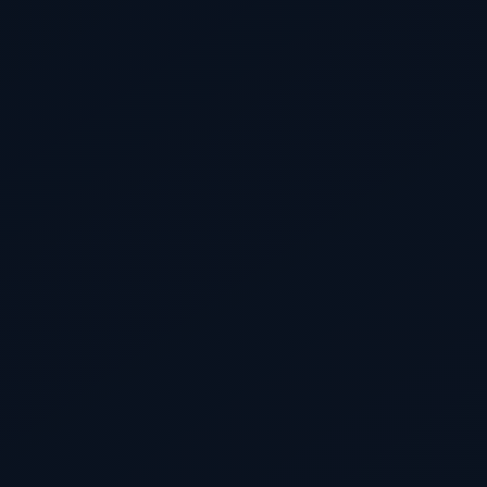
在今年夏天这个转会期，波巴相继和曼联
在一起，也被尤文球迷笑称累计被转会365次。
拉伊奥拉曾经说过这样一句话：“如果贝尔能值1
2亿先生。
早年间波巴效力于法乙球队勒阿弗尔，20
约。但是在曼联，尽管弗格森给予了波巴出场机
此曼联并没有与他续约。2012年夏天，波巴自
球，也正是凭借着在此的出众表现，波巴荣膺金
日利亚的比赛中，波巴打进了一粒头球，渐渐地