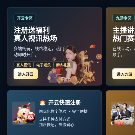
首页
首页
首页
综合新闻
足球、篮球新闻
文章正文
xiaomi
2015-2016赛季夏季转会期尚未结束
兰、国米、尤文纷纷在后腰位置上完成重磅收购
完成转会巴萨的波巴，在今夏转会市场上以往受
行，各支豪门纷纷上演捉“腰”记。
事实上，所谓后腰实为一种讹传。在早期
职进攻的中场逐渐分化出一位专职负责防守的球