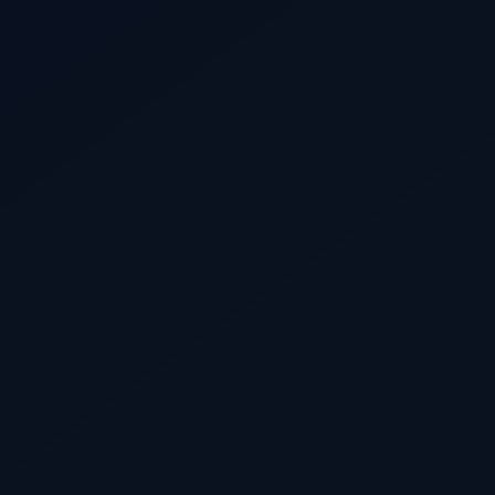
而
过
在
当
也
斯
位