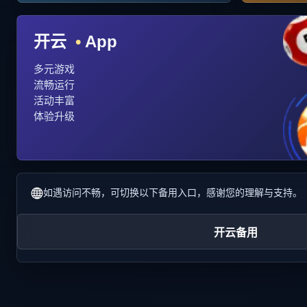
3、最终，利物浦50大胜亚特兰大，收获小
111107险胜宿敌，取得6。
4、他
皇冠体育官网
的回归首秀，不出意外
而且是较为少见的任意球方式1比0的比分。