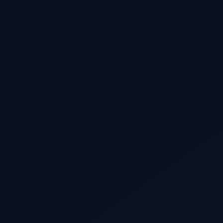
版权声明：
本站文章如无特别标注，均为本站原创文
转载请注明出处：
xiaomi，如有疑问，请联系
本文地址：
https://bs-cnapp-crownsport.com/
分享：
上一篇:
皇冠体育登陆首页- 重磅！关键时刻新疆广汇
风云突变里尔冲刺阶段更衣室发声，今夜瓦伦
帅复盘