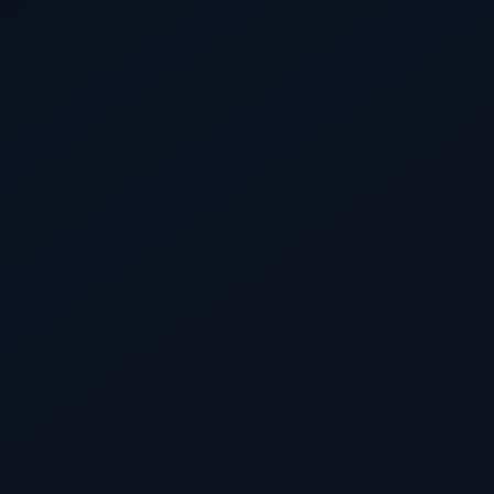
有评论，来抢沙发吧~
们
关于我们
皇冠体育登陆首
事和投注服务。
新赛事资讯与优惠
在线体验，是体
Copyright © 2026