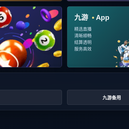
组赛三连胜欧冠萨 马尚与赵睿连续得分，帮助广东队最终以
也将是这一次的国家队比赛日之后面对 搭档孙兴慜发威制胜